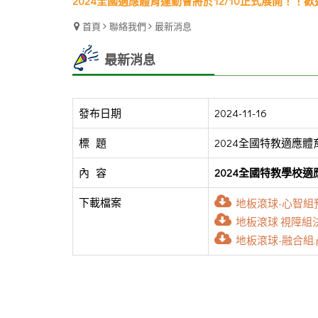
2024全國適應體育運動會將於12/10正式展開！！
2024全國適應體育運動會將於12/10正式展開！！
首頁
聯絡我們
最新消息
最新消息
發布日期
2024-11-16
標   題
2024全國特教適應
內   容
2024全國特教學校
下載檔案
地板滾球-心智組預
地板滾球 視障組決賽
地板滾球-融合組.p