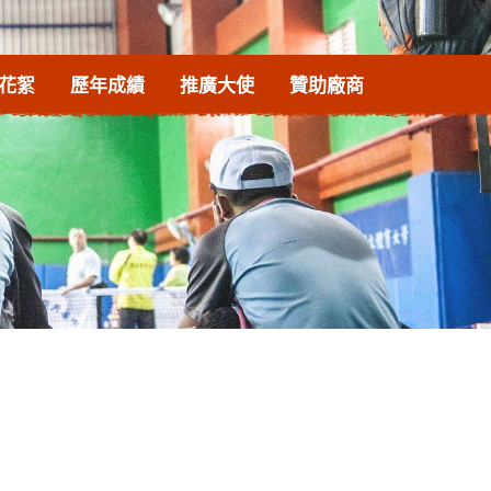
花絮
歷年成績
推廣大使
贊助廠商